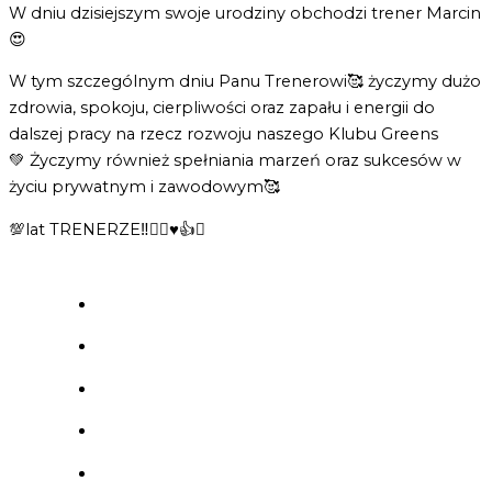
W dniu dzisiejszym swoje urodziny obchodzi trener Marcin
😍
W tym szczególnym dniu Panu Trenerowi🥰 życzymy dużo
zdrowia, spokoju, cierpliwości oraz zapału i energii do
dalszej pracy na rzecz rozwoju naszego Klubu Greens
💚 Życzymy również spełniania marzeń oraz sukcesów w
życiu prywatnym i zawodowym🥰
💯lat TRENERZE‼️🏊‍♀️♥️👍😍