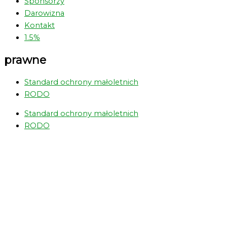
Sponsorzy
Darowizna
Kontakt
1.5%
prawne
Standard ochrony małoletnich
RODO
Standard ochrony małoletnich
RODO
Greens Bus
Obozy
Info
Galeria
Filmy
Dokumenty