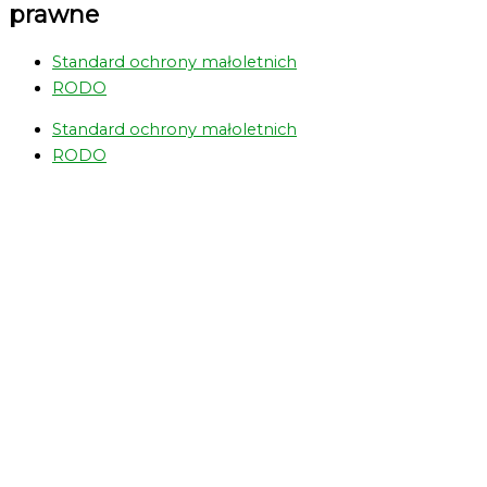
prawne
Standard ochrony małoletnich
RODO
Standard ochrony małoletnich
RODO
Greens Bus
Obozy
Info
Galeria
Filmy
Dokumenty
Sponsorzy
Darowizna
Kontakt
1.5%